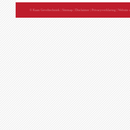
© Kaan Geveltechniek
|
Sitemap
|
Disclaimer
|
Privacyverklaring
| Website