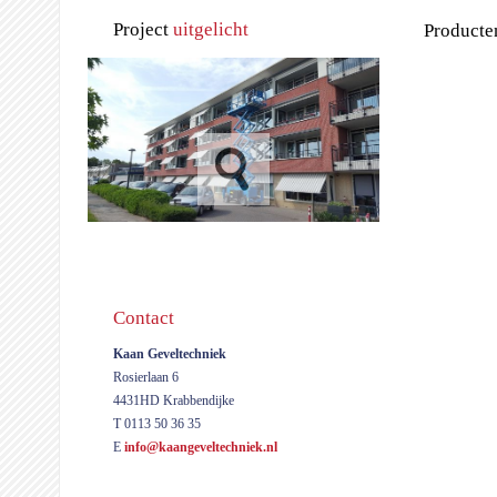
Project
uitgelicht
Producte
Contact
Kaan Geveltechniek
Rosierlaan 6
4431HD Krabbendijke
T 0113 50 36 35
E
info@kaangeveltechniek.nl