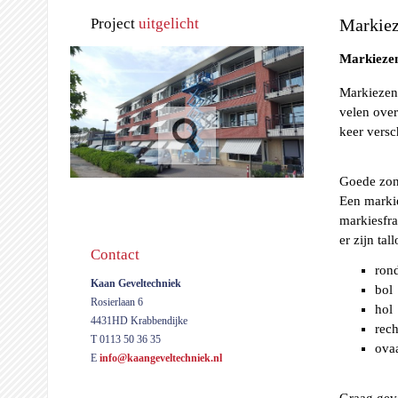
Project
uitgelicht
Markie
Markieze
Markiezen 
velen over
keer versc
Goede zonw
Een markie
markiesfra
er zijn tal
Contact
ron
Kaan Geveltechniek
bol
Rosierlaan 6
hol
4431HD Krabbendijke
rech
T 0113 50 36 35
ova
E
info@kaangeveltechniek.nl
Graag geve