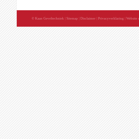
© Kaan Geveltechniek
|
Sitemap
|
Disclaimer
|
Privacyverklaring
| Website